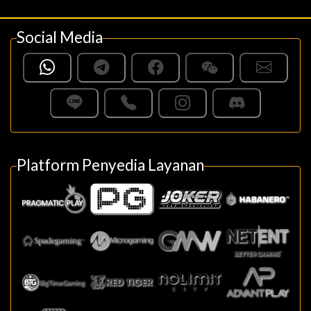
Social Media
Platform Penyedia Layanan