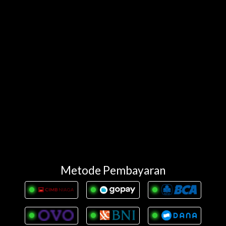
Metode Pembayaran