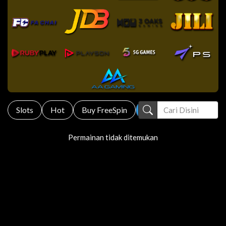
Slots
Hot
Buy FreeSpin
Table Games
Permainan tidak ditemukan