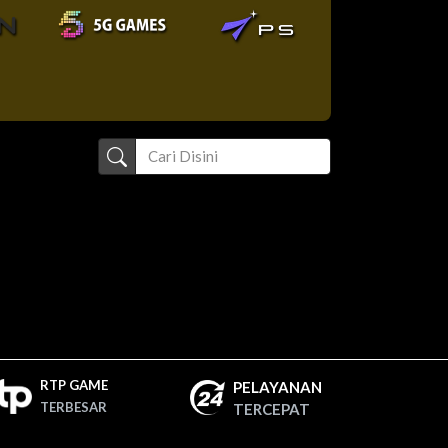
RTP GAME
PELAYANAN
TERBESAR
TERCEPAT