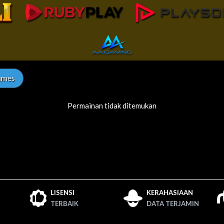
ames
Permainan tidak ditemukan
LISENSI
KERAHASIAAN
TERBAIK
DATA TERJAMIN