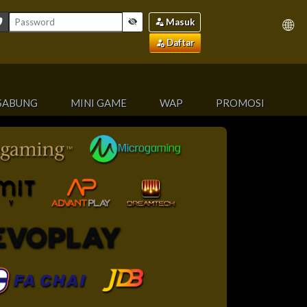
AN TERPERCAYA
🌐
Masuk
Daftar
SABUNG
MINI GAME
WAP
PROMOSI