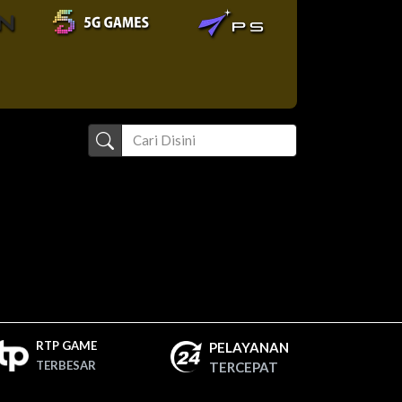
RTP GAME
PELAYANAN
TERBESAR
TERCEPAT