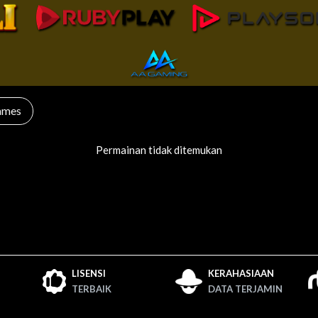
ames
Permainan tidak ditemukan
LISENSI
KERAHASIAAN
TERBAIK
DATA TERJAMIN