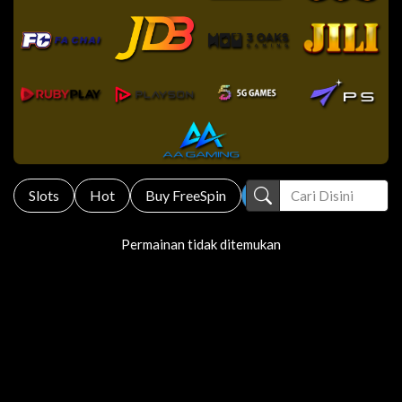
Slots
Hot
Buy FreeSpin
Table Games
Permainan tidak ditemukan