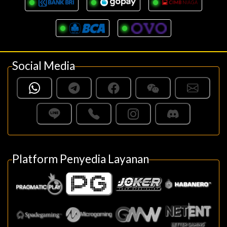
Social Media
Platform Penyedia Layanan