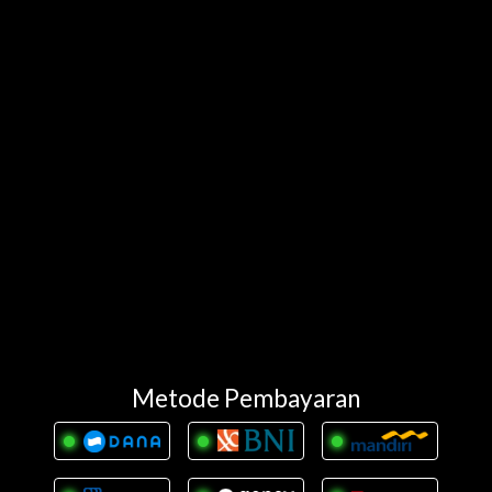
Metode Pembayaran