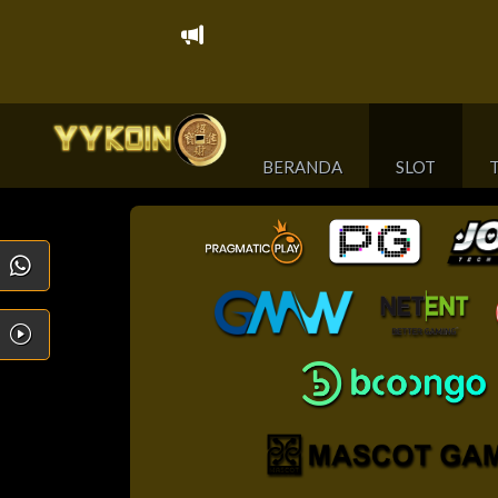
BERANDA
SLOT
P
M