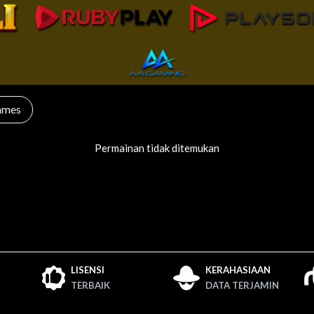
ames
Permainan tidak ditemukan
LISENSI
KERAHASIAAN
TERBAIK
DATA TERJAMIN