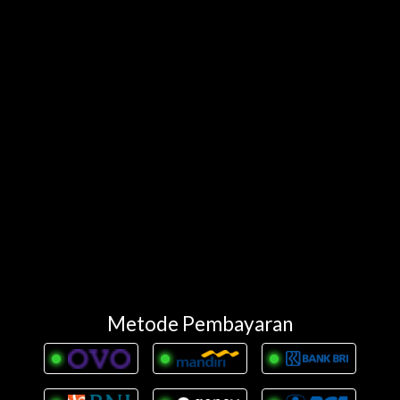
Metode Pembayaran