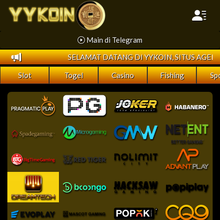
Main di Telegram
SELAMAT DATANG DI YYKOIN, SITUS AGEN
Slot
Togel
Casino
Fishing
Sp