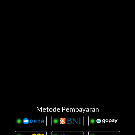
Metode Pembayaran