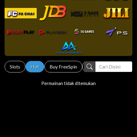
Slots
Hot
Buy FreeSpin
Table Games
Permainan tidak ditemukan