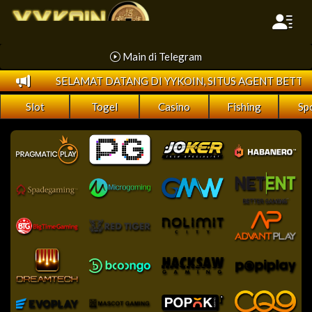
Main di Telegram
SELAMAT DATANG DI YYKOIN, SITUS AGENT BETTI
Slot
Togel
Casino
Fishing
Sp